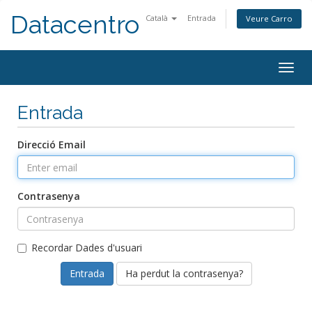
Datacentro
Català
Entrada
Veure Carro
Togg
navig
Entrada
Direcció Email
Contrasenya
Recordar Dades d'usuari
Ha perdut la contrasenya?