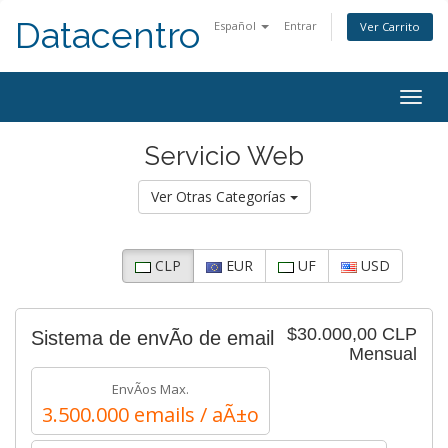
Datacentro
Español
Entrar
Ver Carrito
Togg
navig
Servicio Web
Ver Otras Categorías
CLP
EUR
UF
USD
$30.000,00 CLP
Sistema de envÃ­o de email
Mensual
EnvÃ­os Max.
3.500.000 emails / aÃ±o